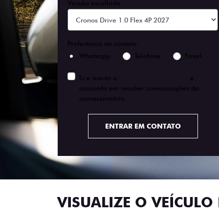
Versão escolhida
Preferência de contato:
Whatsapp
Telefone
Email
Li e aceito a
Política de Privacidade
e
concordo em receber comunicações da
concessionária.
ENTRAR EM CONTATO
VISUALIZE O VEÍCULO 