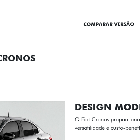
ENTRAR EM CONTATO
COMPARAR VERSÃO
 CRONOS
ORMANCE
SEGURANÇA
ACESSÓRIOS
SER
RODAS DE LI
As rodas de liga leve com
diamantado elevam o estil
personalidade para cada v