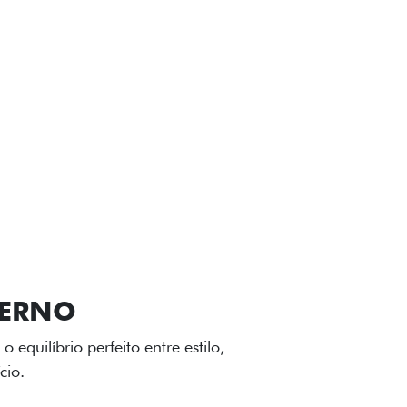
VIÇOS
FIAT + SEM PARAR
GA-LEVE
 desenho dinâmico e acabamento
o do Fiat Cronos, trazendo mais
iagem.