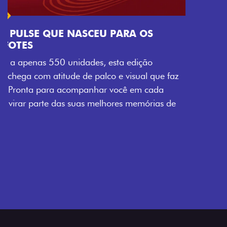
Próximo
Previous
Next
Tecnologia que acompanha o seu ritmo
VISUAL COM ENERGIA LOLLABR
Se liga no que compõe a identidade exclusiva do
festival: série numerada, adesivo lateral LollaBR e a
soleira temática que reforçam a exclusividade,
enquanto os detalhes escurecidos, o teto bicolor e as
rodas de liga-leve aro 16” em preto brilhante
completam o visual com ainda mais estilo.