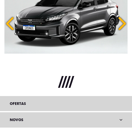
Anterior
Próx
OFERTAS
NOVOS