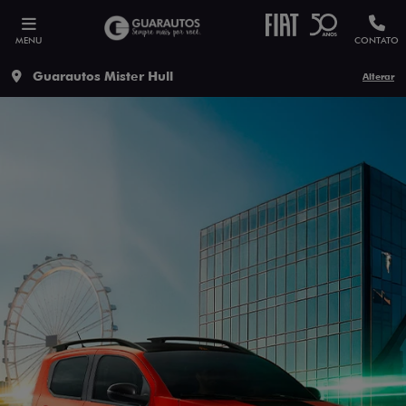
MENU
CONTATO
Guarautos Mister Hull
Alterar
ESTOU INTERESSADO
Versão escolhida