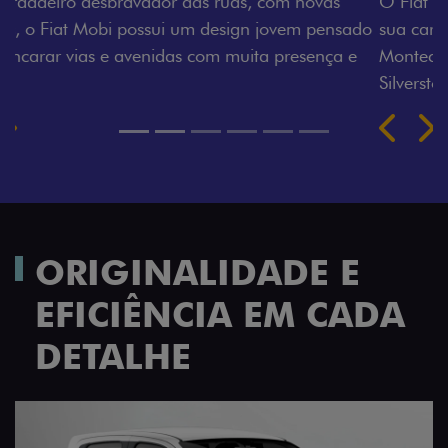
O Fiat Mobi tem sempre uma opção de cor que é a
sua cara. Escolha entre o Preto Vulcano, Vermelho
Montecarlo, Branco Banchisa, Prata Bari e Cinza
Silverstone.
Próximo
Previous
Next
Rodas de liga leve
ORIGINALIDADE E
EFICIÊNCIA EM CADA
DETALHE