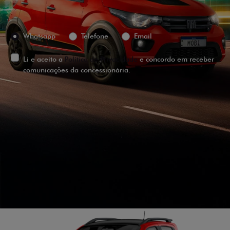
Preferência de contato:
Whatsapp
Telefone
Email
Li e aceito a
Política de Privacidade
e concordo em receber
comunicações da concessionária.
ENTRAR EM CONTATO
VISUALIZE O
VEÍCULO EM
360°