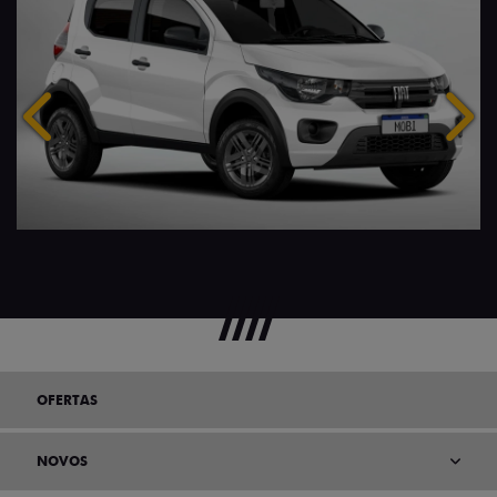
Anterior
Próx
OFERTAS
NOVOS