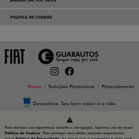
AGENDE UM TEST DRIVE
POLÍTICA DE COOKIES
Home
Soluções Financeiras
Financiamento
Desacelere. Seu bem maior é a vida.
Para otimizar sua experiência durante a navegação, fazemos uso de nossa
Guarautos Veículos e Peças Ltda
Política de Cookies
. Para proteger seus dados pessoais respeitamos
nossa
Política de Privacidade
. Ao seguir com a navegação e visita você