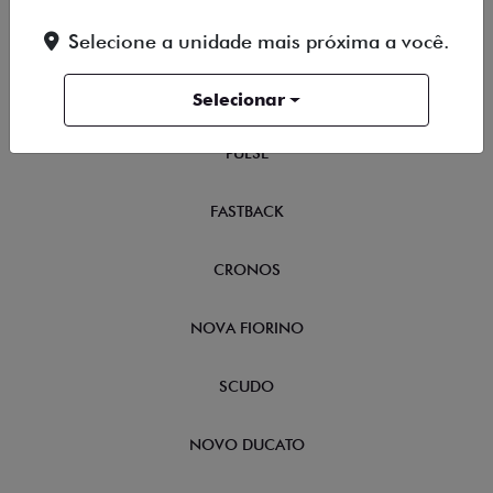
TORO
Selecione a unidade mais próxima a você.
FASTBACK HYBRID
Selecionar
PULSE
FASTBACK
CRONOS
NOVA FIORINO
SCUDO
NOVO DUCATO