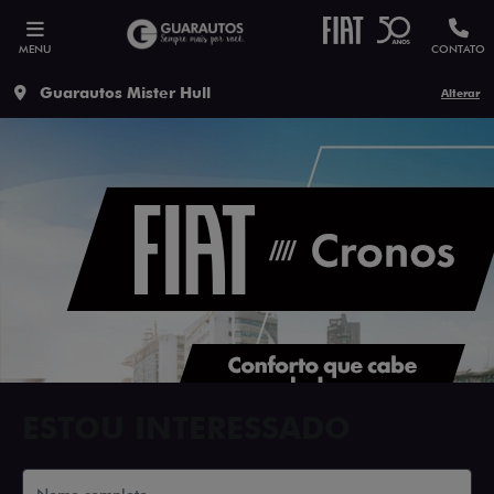
MENU
CONTATO
Guarautos Mister Hull
Alterar
ESTOU INTERESSADO