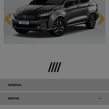
Anterior
Próx
OFERTAS
NOVOS