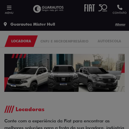
MENU
CONTATO
Guarautos Mister Hull
Alterar
LOCADORA
CNPJ E MICROEMPRESÁRIO
AUTOESCOLA
Locadoras
Conte com a experiência da Fiat para encontrar as
melhores soluções para a frota da sua locadora, indústria