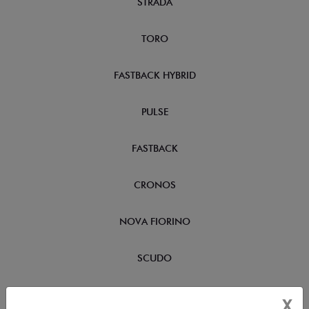
STRADA
TORO
FASTBACK HYBRID
PULSE
FASTBACK
CRONOS
NOVA FIORINO
SCUDO
NOVO DUCATO
X