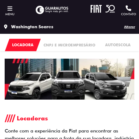
MENU
CONTATO
Washington Soares
Alterar
LOCADORA
CNPJ E MICROEMPRESÁRIO
AUTOESCOLA
Locadoras
Conte com a experiência da Fiat para encontrar as
melhores soluções para a frota da sua locadora, indústria