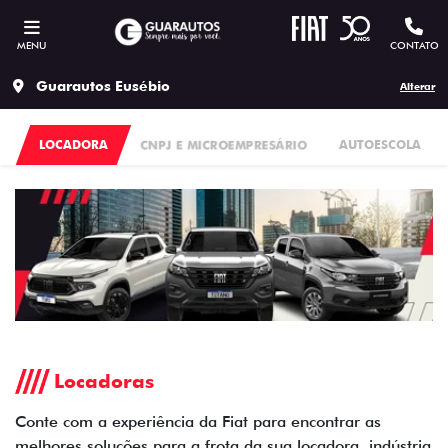
MENU
CONTATO
Guarautos Eusébio
Alterar
LOCADORA
CNPJ E MICROEMPRESÁRIO
AUTOESCOLA
Locadoras
Conte com a experiência da Fiat para encontrar as
melhores soluções para a frota da sua locadora, indústria