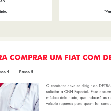
RAN.
ípio.
*Var
ARA COMPRAR UM FIAT COM D
sso 4
Passo 5
O condutor deve se dirigir ao DET
solicitar a CNH Especial. Esse docu
médica detalhada, que indicará as r
veículo (apenas para quem for condu