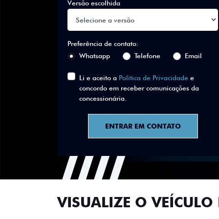
Versão escolhida
Preferência de contato:
Whatsapp
Telefone
Email
Li e aceito a
Política de Privacidade
e
concordo em receber comunicações da
concessionária.
ENTRAR EM CONTATO
VISUALIZE O VEÍCULO 