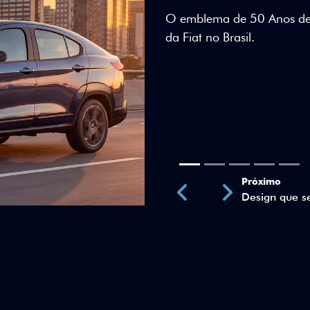
Teto bicolor, adesivos esti
uma identidade visual únic
Próximo
Previous
Next
Teto Panorâm