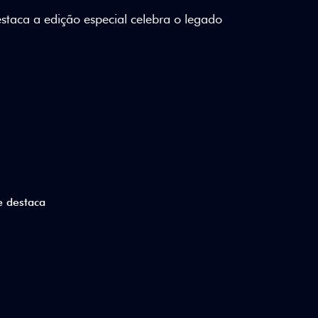
lizados e detalhes em Citrus Green criam
a.
ico