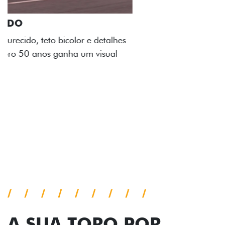
ADESIVOS ESTILIZADOS
Os adesivos aplicados no capô e nas laterais
reforçam a identidade única dessa edição para lá de
comemorativa.
Próximo
Previous
Next
Tecnologia de série
A SUA TORO POR
TODOS OS ÂNGULOS