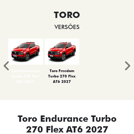
TORO
VERSÕES
Anterior
P
Toro Endurance
Toro Freedom
Turbo 270 Flex
Turbo 270 Flex
AT6 2027
AT6 2027
Toro Endurance Turbo
270 Flex AT6 2027