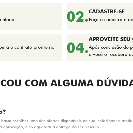
02.
CADASTRE-SE
u plano.
Faça o cadastro e 
APROVEITE SEU
04.
erá o contrato pronto no
Após conclusão do p
e você o receberá aq
ICOU COM ALGUMA DÚVID
o?
. Basta escolher uma das ofertas disponíveis no site, selecionar o mod
a aprovação, é só aguardar a entrega do seu veículo.