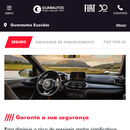
MENU
CONTATO
Guarautos Eusébio
Alterar
SEGURO
SIMULADOR DE FINANCIAMENTO
FIAT POR ASS
Garanta a sua segurança
Para diminuir o risco de possíveis gastos significativos