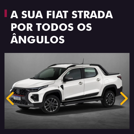
A SUA FIAT STRADA
POR TODOS OS
ÂNGULOS
Anterior
Próx