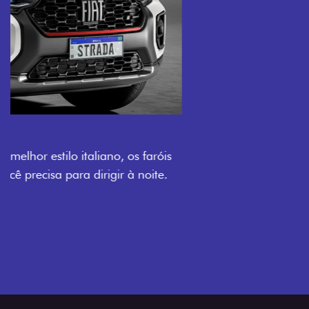
O VERDADEIRO 5 LUGARES E 4
PORTAS
Todo mundo pode viajar confortável na Fiat Strada,
que conta com cabine dupla de 5 lugares e 4 portas.
Próximo
Previous
Next
Espaço e conforto