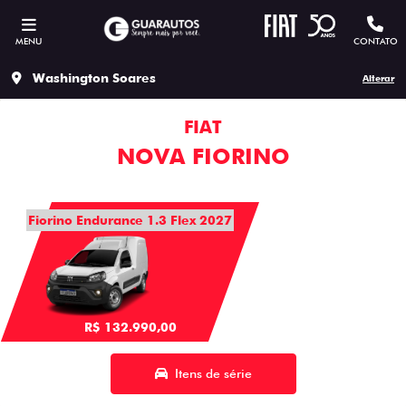
MENU
CONTATO
Washington Soares
Alterar
FIAT
NOVA FIORINO
Fiorino Endurance 1.3 Flex 2027
R$ 132.990,00
Itens de série