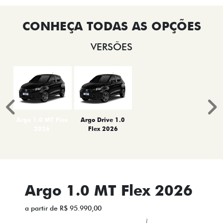
VERSÕES
Anterior
P
Argo 1.0 MT Flex
Argo Drive 1.0
2026
Flex 2026
Argo 1.0 MT Flex 2026
a partir de R$ 95.990,00