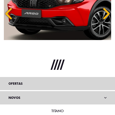
Anterior
Próx
OFERTAS
NOVOS
TITANO