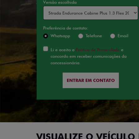
Versão escolhida
Preferência de contato:
Whatsapp
Telefone
Email
Li e aceito a
Política de Privacidade
e
concordo em receber comunicações da
concessionária.
ENTRAR EM CONTATO
VISUALIZE O VEÍCULO 