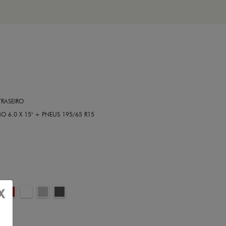
RASEIRO
6.0 X 15" + PNEUS 195/65 R15
X