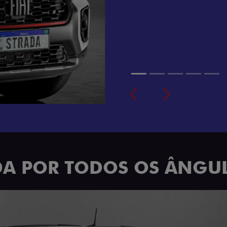
cabine dupla de 5 lugares 
Previous
Next
ADA POR TODOS OS ÂNGU