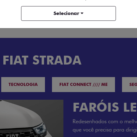
Selecionar
ENTRAR EM CONTATO
 FIAT STRADA
TECNOLOGIA
FIAT CONNECT //// ME
SE
O VERDAD
LUGARES 
Todo mundo pode viajar co