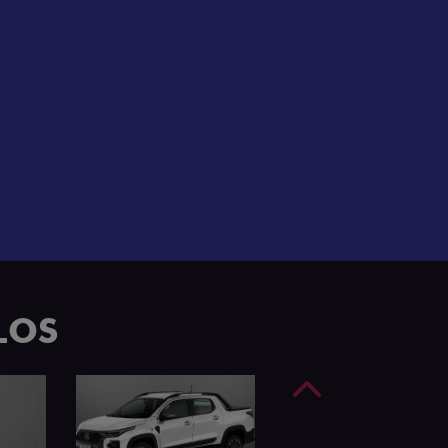
e 4 portas.
LOS
Anterior