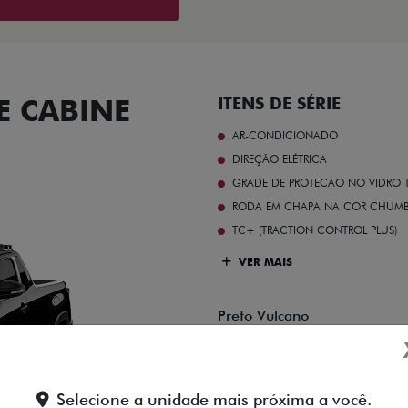
 CABINE
ITENS DE SÉRIE
AR-CONDICIONADO
DIREÇÃO ELÉTRICA
GRADE DE PROTECAO NO VIDRO T
RODA EM CHAPA NA COR CHUMBO 
TC+ (TRACTION CONTROL PLUS)
VER MAIS
Preto Vulcano
Selecione a unidade mais próxima a você.
FICHA TÉCNICA