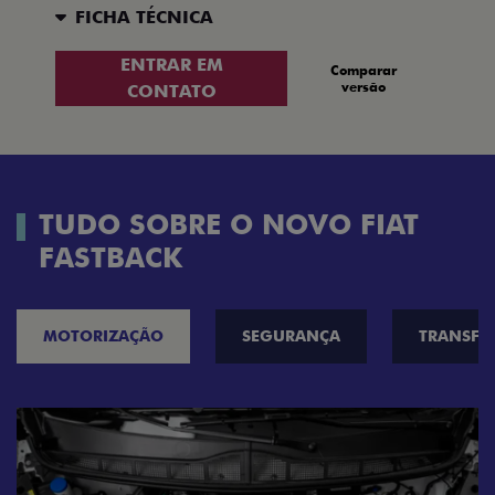
FICHA TÉCNICA
ENTRAR EM
Comparar
versão
CONTATO
TUDO SOBRE O NOVO FIAT
FASTBACK
MOTORIZAÇÃO
SEGURANÇA
TRANSF