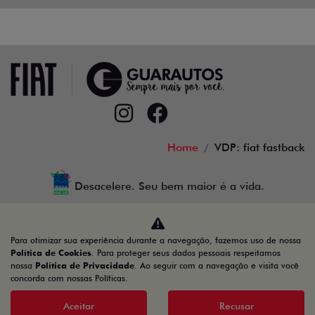
Home
VDP: fiat fastback
Desacelere. Seu bem maior é a vida.
Para otimizar sua experiência durante a navegação, fazemos uso de nossa
Guarautos Veículos e Peças Ltda
Política de Cookies
. Para proteger seus dados pessoais respeitamos
nossa
Política de Privacidade
. Ao seguir com a navegação e visita você
05.358.767/0001-00
concorda com nossas Políticas.
Aceitar
Recusar
Desenvolvido pela DEALERSPACE ® Direitos Reservados.