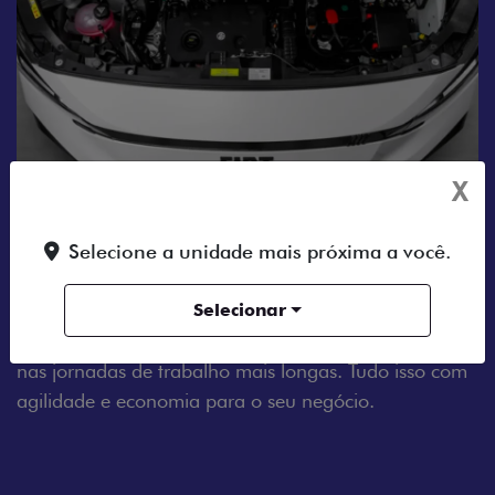
X
MOTOR A DIESEL
Selecione a unidade mais próxima a você.
Tenha um dia a dia sem estresse com o Fiat Scudo.
Equipado com um motor 2.2 Turbo Diesel de 150 cv
Selecionar
e 370 Nm de torque, ele conta com transmissão
manual de 6 marchas, garantindo mais eficiência até
nas jornadas de trabalho mais longas. Tudo isso com
agilidade e economia para o seu negócio.