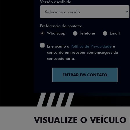
Versão escolhida
Preferência de contato:
Whatsapp
Telefone
Email
Li e aceito a
Política de Privacidade
e
concordo em receber comunicações da
concessionária.
ENTRAR EM CONTATO
VISUALIZE O VEÍCULO 