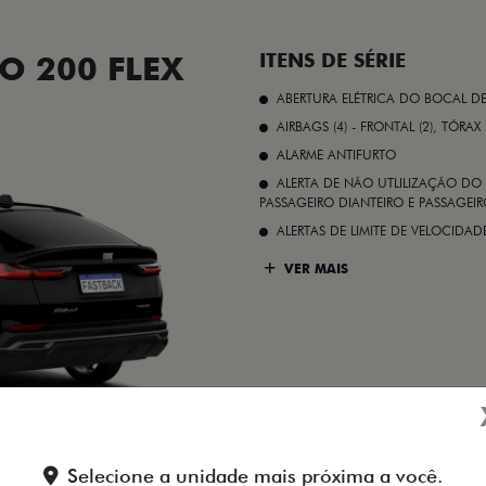
O 200 FLEX
ITENS DE SÉRIE
ABERTURA ELÉTRICA DO BOCAL D
AIRBAGS (4) - FRONTAL (2), TÓRAX
ALARME ANTIFURTO
ALERTA DE NÃO UTLILIZAÇÃO DO 
PASSAGEIRO DIANTEIRO E PASSAGEIRO
ALERTAS DE LIMITE DE VELOCID
VER MAIS
Preto Vulcano
Selecione a unidade mais próxima a você.