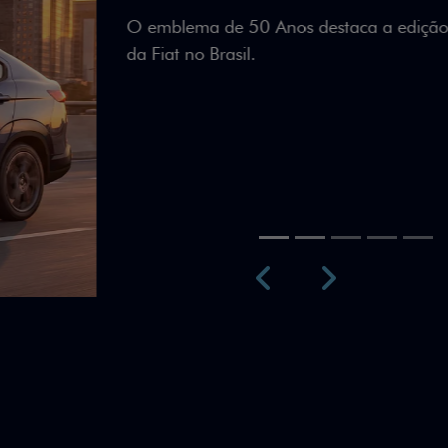
Teto bicolor, adesivos esti
uma identidade visual únic
Próximo
Previous
Next
Teto Panorâm