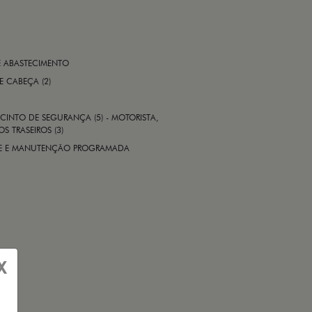
E ABASTECIMENTO
 E CABEÇA (2)
CINTO DE SEGURANÇA (5) - MOTORISTA,
S TRASEIROS (3)
ADE E MANUTENÇÃO PROGRAMADA
X