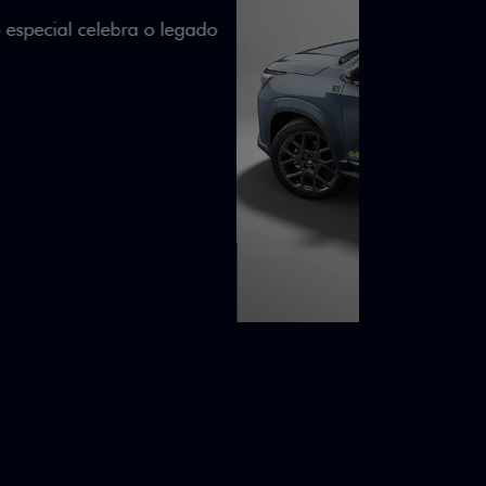
lizados e detalhes em Citrus Green criam
a.
ico