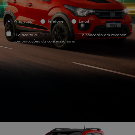
Preferência de contato:
Whatsapp
Telefone
Email
Li e aceito a
Política de Privacidade
e concordo em receber
comunicações da concessionária.
ENTRAR EM CONTATO
VISUALIZE O
VEÍCULO EM
360°