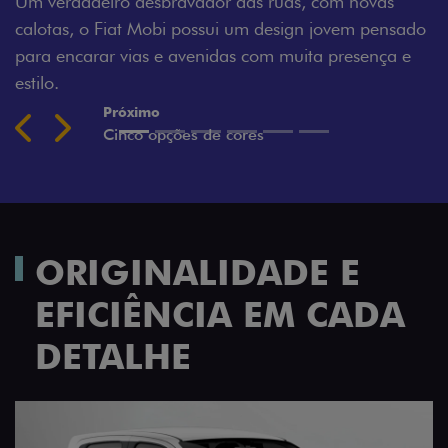
O Fiat Mobi tem sempre uma opção de cor que é a
ado
sua cara. Escolha entre o Preto Vulcano, Vermelho
e
Montecarlo, Branco Banchisa, Prata Bari e Cinza
Silverstone.
Previous
Next
ORIGINALIDADE E
EFICIÊNCIA EM CADA
DETALHE