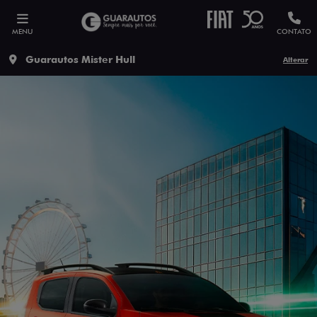
MENU
CONTATO
Guarautos Mister Hull
Alterar
ESTOU INTERESSADO
Versão escolhida