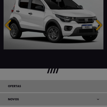
Anterior
Próx
OFERTAS
NOVOS