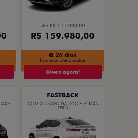
De: R$ 199.980,00
00
R$ 159.980,00
26 dias
Para essa oferta acabar
Quero agora!
FASTBACK
TAXA
COM O USADO NA TROCA + TAXA
ZERO