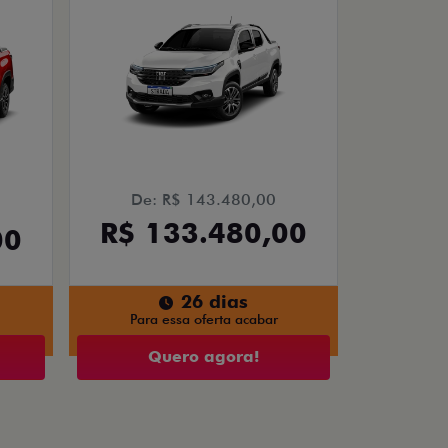
De: R$ 143.480,00
R$ 133.480,00
00
26 dias
Para essa oferta acabar
Quero agora!