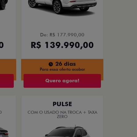
De: R$ 177.990,00
0
R$ 139.990,00
26 dias
Para essa oferta acabar
Quero agora!
PULSE
0
COM O USADO NA TROCA + TAXA
ZERO