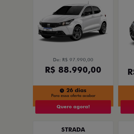
De: R$ 97.990,00
R$ 88.990,00
R
26 dias
Para essa oferta acabar
Quero agora!
STRADA