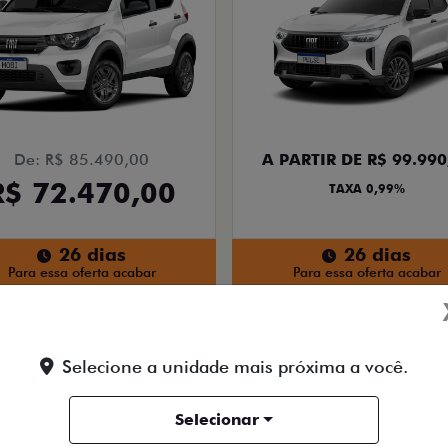
De: R$ 85.490,00
A PARTIR DE R$ 99.990
R$ 72.470,00
TAXA 0,99%
26 dias
26 dias
Para essa oferta acabar
Para essa oferta acabar
Quero agora!
Quero agora!
Selecione a unidade mais próxima a você.
ARGO
ARGO
KIT PACK CONFORT
AGOSTO ARRASADOR FIA
Selecionar