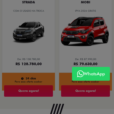
STRADA
MOBI
COM O USADO NA TROCA
IPVA 2026 GRÁTIS
De: R$ 138.780,00
De: R$ 87.990,00
R$ 128.780,00
R$ 79.630,00
WhatsApp
24 dias
24 dias
Para essa oferta acabar
Para essa oferta acabar
Quero agora!
Quero agora!