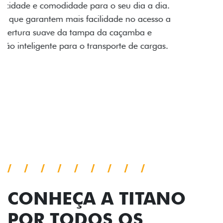
Prepare sua picape para qualquer desafio. O Pack
off-road combina engate de reboque para até 3,5
toneladas, alargadores de para-lamas e overbumper,
oferecendo mais capacidade de reboque, proteção
extra para a carroceria e um visual ainda mais
imponente para enfrentar qualquer terreno com
confiança.
Próximo
Previous
Next
Pack tecnologia
CONHEÇA A TITANO
POR TODOS OS