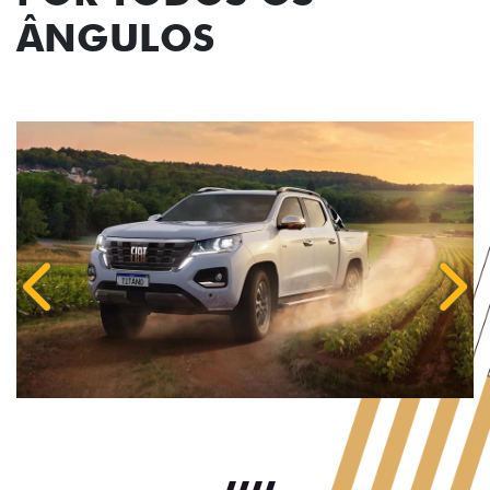
ÂNGULOS
Anterior
Próx