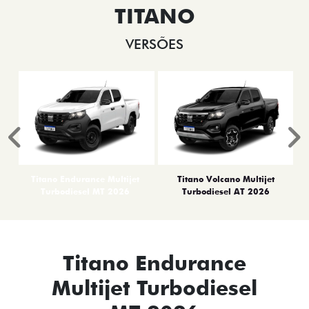
TITANO
VERSÕES
Anterior
P
Titano Endurance Multijet
Titano Volcano Multijet
Turbodiesel MT 2026
Turbodiesel AT 2026
Titano Endurance
Multijet Turbodiesel