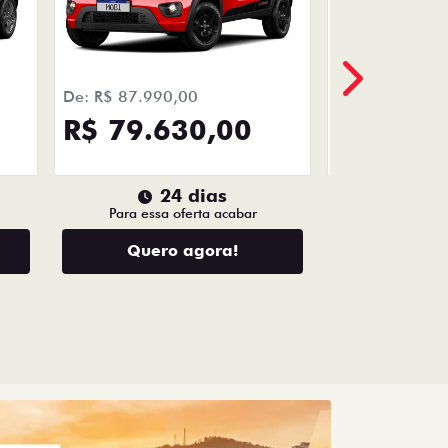
VENDAS
DIRETAS
Descubra as melhores soluções e
descontos em um novo Fiat para
empresas, produtores rurais,
taxistas e outras categorias de
negócios.
LHES