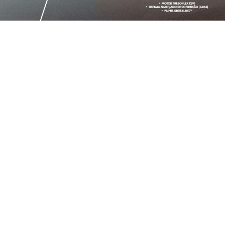
OFERTAS EM DE
TITANO
TI
A PARTIR DE R$ 239.990,00
A PAR