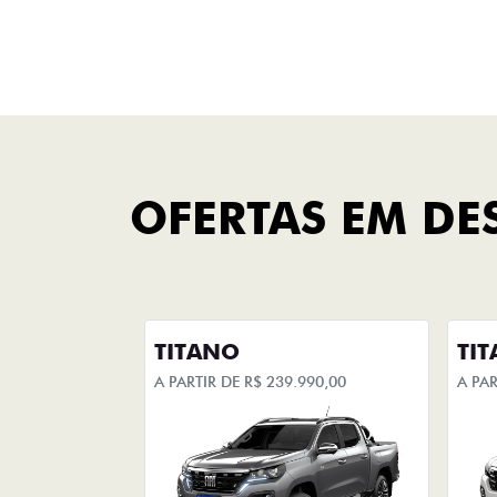
FINANCIAMENTO
FAÇA UMA SIMULAÇÃO
Você pode escolher seu
carro
novo e simular sua compra, com
opção de adicionar seu carro
usado na simulação do
financiamento.
+ DETA