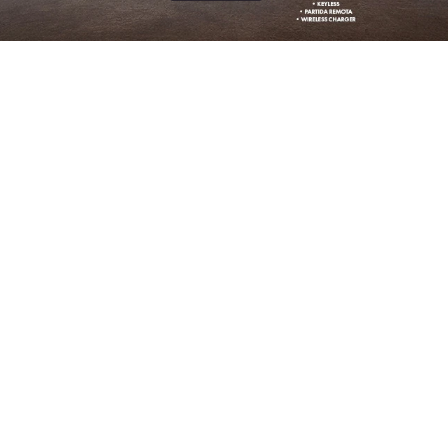
STAQUE
TANO
MOBI
TIR DE R$ 219.990,00
IPVA 2026 GRÁTIS