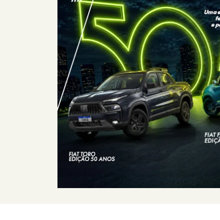
Consórcio
Fiat
Com o Consórcio Fiat, você pode
conquistar seu carro zero com
planos sem entrada e parcelas
sem juros, além de toda a
confiança que a Fiat oferece.
+ DETA