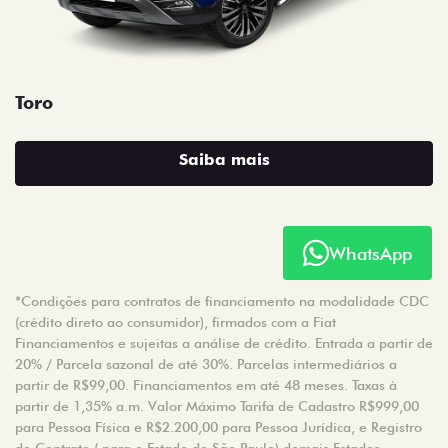
Toro
Saiba mais
WhatsApp
*Condições para contratos de financiamento na modalidade CDC
(crédito direto ao consumidor), firmados com a Fiat
Financiamentos e sujeitas a análise de crédito. Entrada a partir de
20% / Parcela sazonal de até 30%. Parcelas intermediários a
partir de R$99,00. Financiamentos em até 48 meses. Taxas à
partir de 1,35% a.m. Valor Máximo Tarifa de Cadastro R$999,00
para Pessoa Física e R$2.200,00 para Pessoa Jurídica, e Registro
de Contrato ( para o Estado de São Paulo) demais Estados