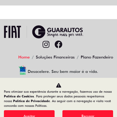
Home
Soluções Financeiras
Plano Fazendeiro
Desacelere. Seu bem maior é a vida.
Para otimizar sua experiência durante a navegação, fazemos uso de nossa
Guarautos Veículos e Peças Ltda
Política de Cookies
. Para proteger seus dados pessoais respeitamos
nossa
Política de Privacidade
. Ao seguir com a navegação e visita você
05.358.767/0001-00
concorda com nossas Políticas.
Aceitar
Recusar