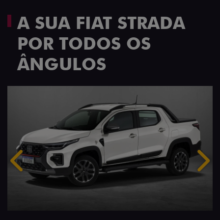
A SUA FIAT STRADA
POR TODOS OS
ÂNGULOS
Anterior
Próx