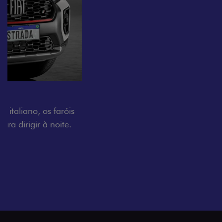
O VERDADEIRO 5 LUGARES E 4
PORTAS
Todo mundo pode viajar confortável na Fiat Strada,
que conta com cabine dupla de 5 lugares e 4 portas.
Próximo
Previous
Next
Espaço e conforto