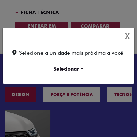
FICHA TÉCNICA
ENTRAR EM
COMPARAR
VERSÃO
CONTATO
X
Selecione a unidade mais próxima a você.
Selecionar
TUDO SOBRE A FIAT STRADA
DESIGN
FORÇA E POTÊNCIA
TECNOLO