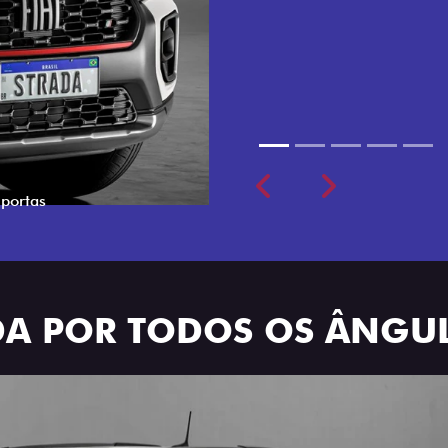
cabine dupla de 5 lugares 
Previous
Next
ADA POR TODOS OS ÂNGU