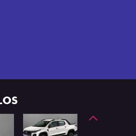
e 4 portas.
LOS
Anterior