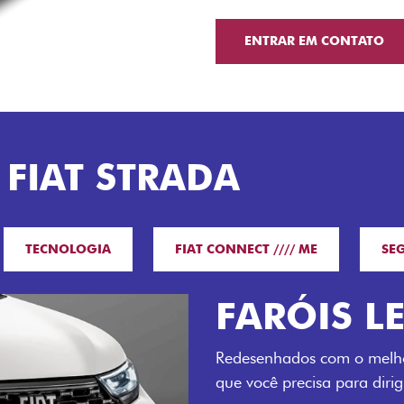
ENTRAR EM CONTATO
 FIAT STRADA
TECNOLOGIA
FIAT CONNECT //// ME
SE
O VERDAD
LUGARES 
Todo mundo pode viajar co