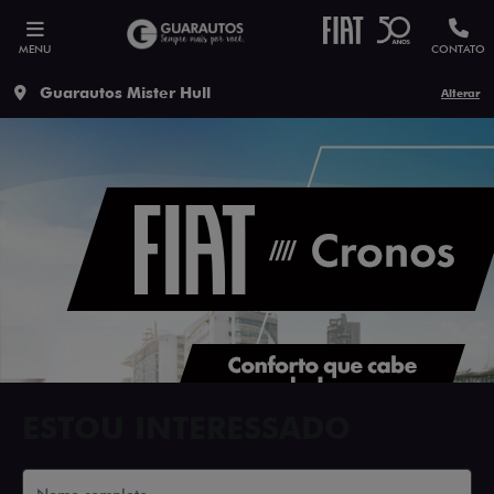
MENU
CONTATO
Guarautos Mister Hull
Alterar
ESTOU INTERESSADO