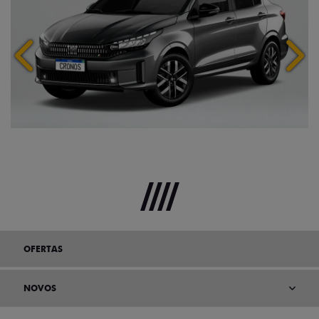
Anterior
Próx
OFERTAS
NOVOS