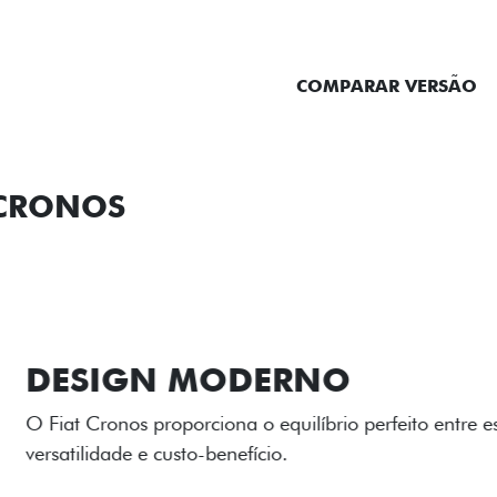
ENTRAR EM CONTATO
COMPARAR VERSÃO
 CRONOS
ORMANCE
SEGURANÇA
ACESSÓRIOS
SER
RODAS DE LI
As rodas de liga leve com
diamantado elevam o estil
personalidade para cada v