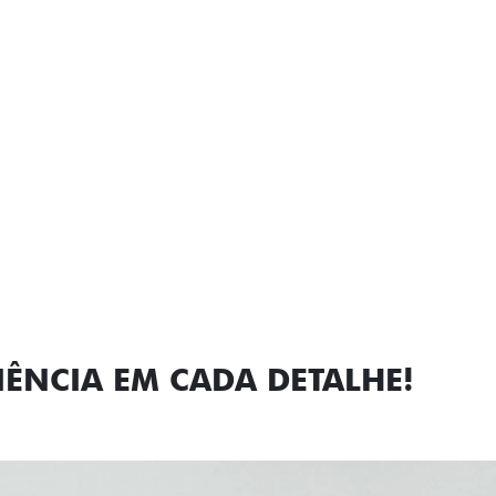
Próximo
Previous
Next
Faróis com a
IÊNCIA EM CADA DETALHE!