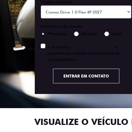
Versão escolhida
Preferência de contato:
Whatsapp
Telefone
Email
Li e aceito a
Política de Privacidade
e
concordo em receber comunicações da
concessionária.
ENTRAR EM CONTATO
VISUALIZE O VEÍCULO 