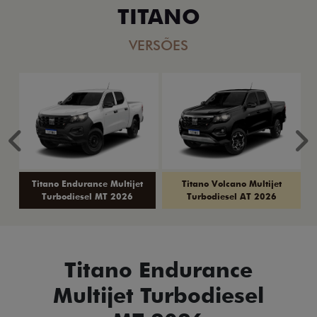
TITANO
VERSÕES
Anterior
P
Titano Endurance Multijet
Titano Volcano Multijet
Turbodiesel MT 2026
Turbodiesel AT 2026
Titano Endurance
Multijet Turbodiesel