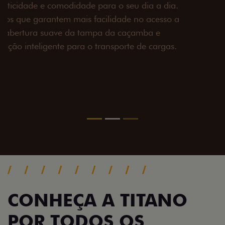
Prepare sua picape para qualquer desafio. O Pack
off-road combina engate de reboque para até 3,5
toneladas, alargadores de para-lamas e overbumper,
oferecendo mais capacidade de reboque, proteção
extra para a carroceria e um visual ainda mais
imponente para enfrentar qualquer terreno com
confiança.
Próximo
Previous
Next
Pack tecnologia
CONHEÇA A TITANO
POR TODOS OS