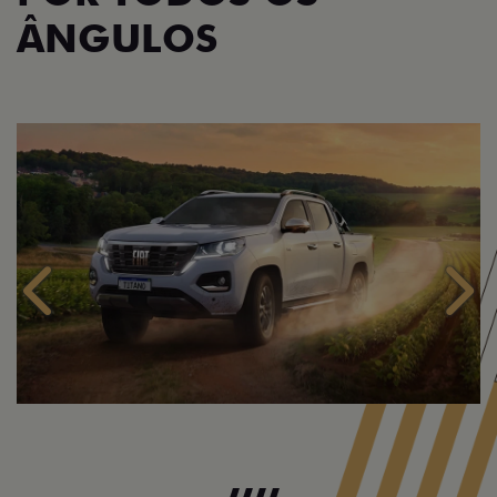
ÂNGULOS
Anterior
Próx