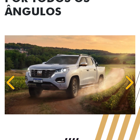
ÂNGULOS
Anterior
Próx