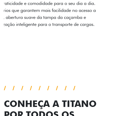
Prepare sua picape para qualquer desafio. O Pack
off-road combina engate de reboque para até 3,5
toneladas, alargadores de para-lamas e overbumper,
oferecendo mais capacidade de reboque, proteção
extra para a carroceria e um visual ainda mais
imponente para enfrentar qualquer terreno com
confiança.
Próximo
Previous
Next
Pack tecnologia
CONHEÇA A TITANO
POR TODOS OS