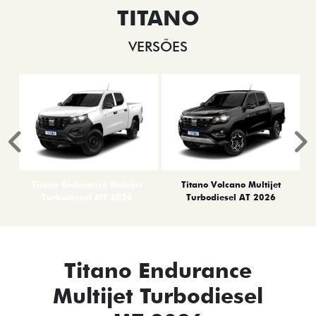
TITANO
VERSÕES
Anterior
P
Titano Endurance Multijet
Titano Volcano Multijet
Turbodiesel MT 2026
Turbodiesel AT 2026
Titano Endurance
Multijet Turbodiesel