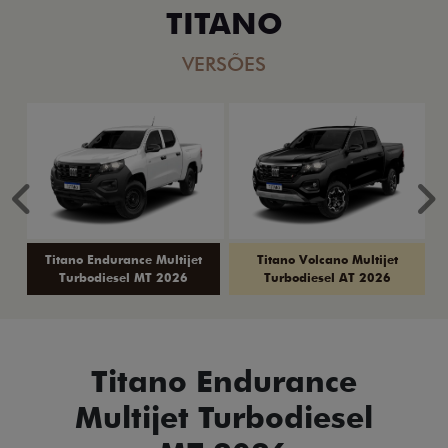
TITANO
VERSÕES
Anterior
P
Titano Endurance Multijet
Titano Volcano Multijet
Turbodiesel MT 2026
Turbodiesel AT 2026
Titano Endurance
Multijet Turbodiesel