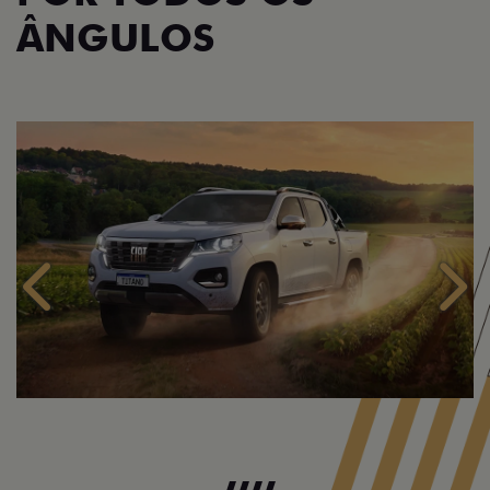
ÂNGULOS
Anterior
Próx