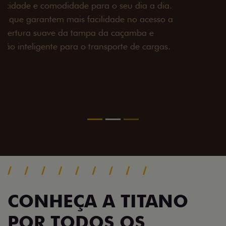
Prepare sua picape para qualquer desafio. O Pack
off-road combina engate de reboque para até 3,5
toneladas, alargadores de para-lamas e overbumper,
oferecendo mais capacidade de reboque, proteção
extra para a carroceria e um visual ainda mais
imponente para enfrentar qualquer terreno com
confiança.
Próximo
Previous
Next
Pack tecnologia
CONHEÇA A TITANO
POR TODOS OS