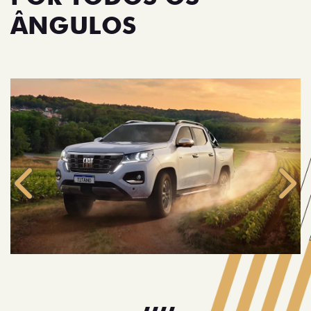
ÂNGULOS
Anterior
Próx