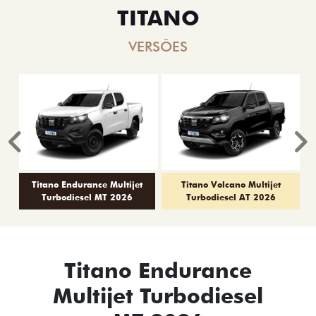
TITANO
VERSÕES
Anterior
P
Titano Endurance Multijet
Titano Volcano Multijet
Turbodiesel MT 2026
Turbodiesel AT 2026
Titano Endurance
Multijet Turbodiesel