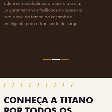
Prepare sua picape para qualquer desafio. O Pack
off-road combina engate de reboque para até 3,5
toneladas, alargadores de para-lamas e overbumper,
oferecendo mais capacidade de reboque, proteção
extra para a carroceria e um visual ainda mais
imponente para enfrentar qualquer terreno com
confiança.
Próximo
Previous
Next
Pack tecnologia
CONHEÇA A TITANO
POR TODOS OS