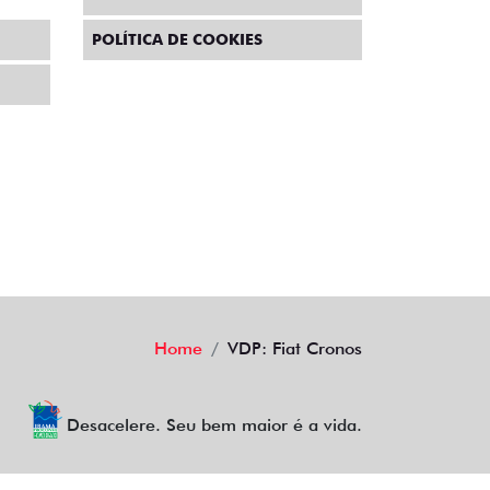
POLÍTICA DE COOKIES
Home
VDP: Fiat Cronos
Desacelere. Seu bem maior é a vida.