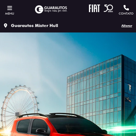
MENU
CONTATO
Guarautos Mister Hull
Alterar
ESTOU INTERESSADO
Versão escolhida