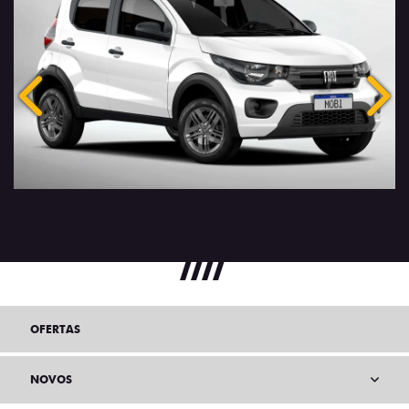
Anterior
Próx
OFERTAS
NOVOS