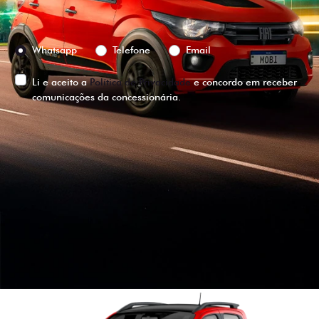
Preferência de contato:
Whatsapp
Telefone
Email
Li e aceito a
Política de Privacidade
e concordo em receber
comunicações da concessionária.
ENTRAR EM CONTATO
VISUALIZE O
VEÍCULO EM
360°