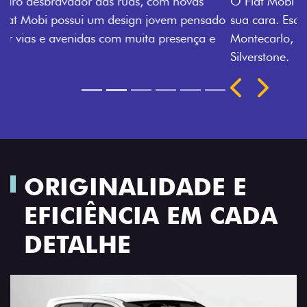
O Fiat Mobi tem sempre uma opção de cor que é a
sua cara. Escolha entre o Preto Vulcano, Vermelho
Montecarlo, Branco Banchisa, Prata Bari e Cinza
Silverstone.
Próximo
Previous
Next
Rodas de liga leve
ORIGINALIDADE E
EFICIÊNCIA EM CADA
DETALHE