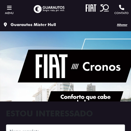
MENU
CONTATO
Guarautos Mister Hull
Alterar
ESTOU INTERESSADO