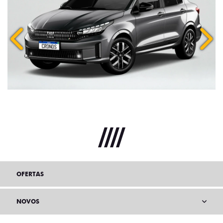
Anterior
Próx
OFERTAS
NOVOS