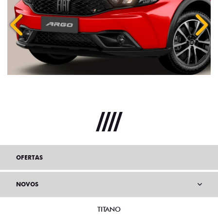
Anterior
Próx
OFERTAS
NOVOS
TITANO