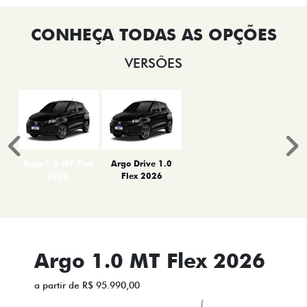
VERSÕES
Anterior
P
Argo 1.0 MT Flex
Argo Drive 1.0
2026
Flex 2026
Argo 1.0 MT Flex 2026
a partir de R$ 95.990,00