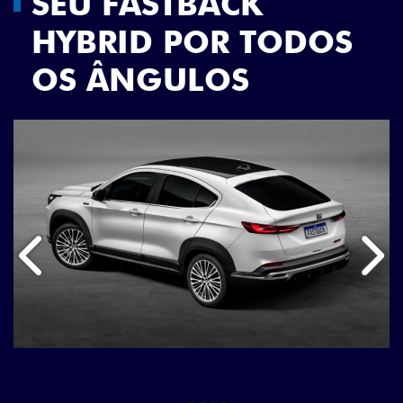
SEU FASTBACK
HYBRID POR TODOS
OS ÂNGULOS
Anterior
Próx