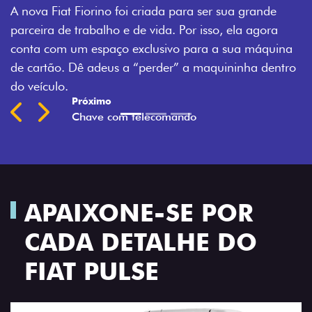
 para ser sua grande
fechadura. São detalhes como ess
 Por isso, ela agora
mais fluidez para o seu dia de tra
vo para a sua máquina
Previous
Next
r” a maquininha dentro
APAIXONE-SE POR
CADA DETALHE DO
FIAT PULSE