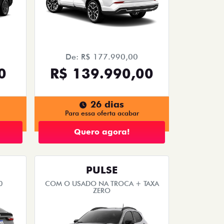
De: R$ 177.990,00
0
R$ 139.990,00
26 dias
Para essa oferta acabar
Quero agora!
PULSE
0
COM O USADO NA TROCA + TAXA
ZERO