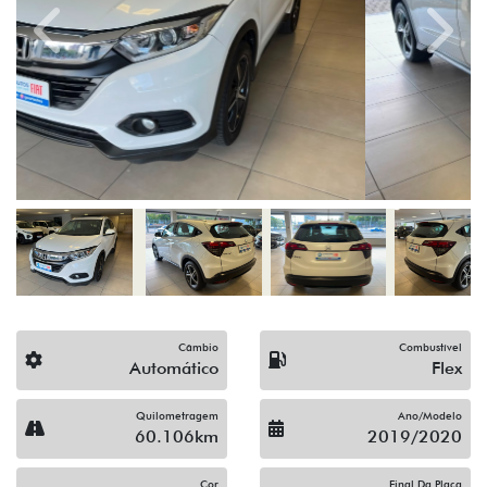
Previous
Next
Câmbio
Combustível
Automático
Flex
Quilometragem
Ano/Modelo
60.106km
2019/2020
Cor
Final Da Placa