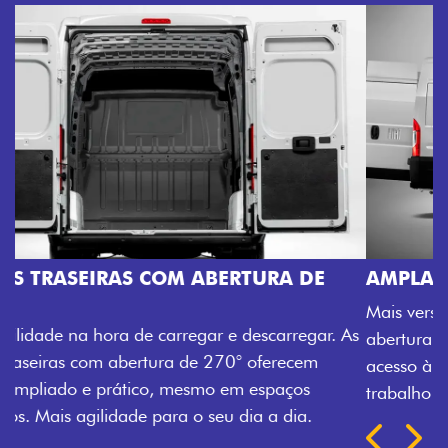
AMPLA ABERTURA DA PORTA LATERAL
Mais versatilidade para o seu carregamento. A ampla
abertura da porta lateral do Novo Ducato facilita o
acesso à carga, otimizando tempo e tornando o
trabalho mais eficiente, onde quer que você esteja.
Próximo
Previous
Next
TRANSFORMAÇÃO HOMOLOGADA