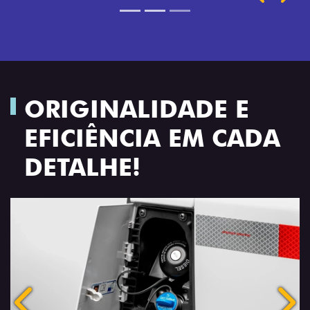
ORIGINALIDADE E
EFICIÊNCIA EM CADA
DETALHE!
Anterior
Próx