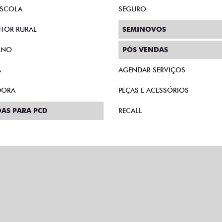
AS DIRETAS
PLANO FAZENDEIRO
E MICROEMPRESÁRIO
CONSÓRCIO
SCOLA
SEGURO
TOR RURAL
SEMINOVOS
RNO
PÓS VENDAS
A
AGENDAR SERVIÇOS
DORA
PEÇAS E ACESSÓRIOS
AS PARA PCD
RECALL