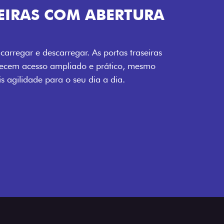
TURA DA PORTA
 seu carregamento. A ampla abertura da
to facilita o acesso à carga, otimizando
o mais eficiente, onde quer que você