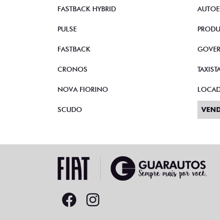
STRADA
VEND
TORO
CNPJ 
FASTBACK HYBRID
AUTOE
PULSE
PRODU
FASTBACK
GOVE
CRONOS
TAXIST
NOVA FIORINO
LOCA
SCUDO
VEND