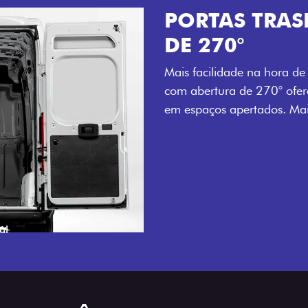
AMPLA ABER
LATERAL
Mais versatilidade para o
porta lateral do Novo Duca
tempo e tornando o trabalh
esteja.
OGADA