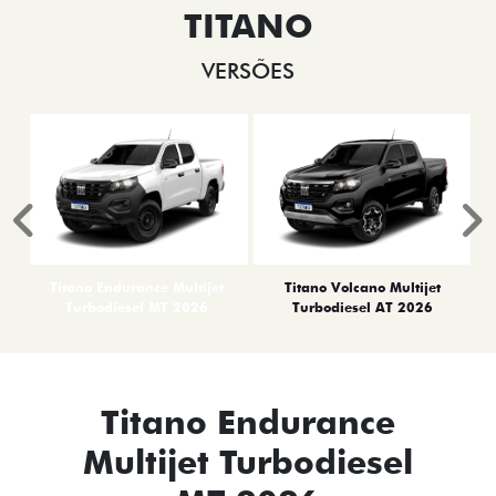
TITANO
VERSÕES
Anterior
P
Titano Endurance Multijet
Titano Volcano Multijet
Turbodiesel MT 2026
Turbodiesel AT 2026
Titano Endurance
Multijet Turbodiesel