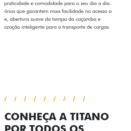
Prepare sua picape para qualquer desafio. O Pack
off-road combina engate de reboque para até 3,5
toneladas, alargadores de para-lamas e overbumper,
oferecendo mais capacidade de reboque, proteção
extra para a carroceria e um visual ainda mais
imponente para enfrentar qualquer terreno com
confiança.
Próximo
Previous
Next
Pack tecnologia
CONHEÇA A TITANO
POR TODOS OS