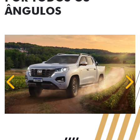
ÂNGULOS
Anterior
Próx