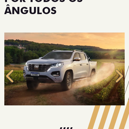
ÂNGULOS
Anterior
Próx