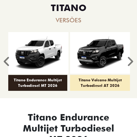
TITANO
VERSÕES
Anterior
P
Titano Endurance Multijet
Titano Volcano Multijet
Turbodiesel MT 2026
Turbodiesel AT 2026
Titano Endurance
Multijet Turbodiesel