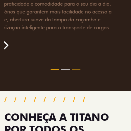
Prepare sua picape para qualquer desafio. O Pack
off-road combina engate de reboque para até 3,5
toneladas, alargadores de para-lamas e overbumper,
oferecendo mais capacidade de reboque, proteção
extra para a carroceria e um visual ainda mais
imponente para enfrentar qualquer terreno com
confiança.
Próximo
Previous
Next
Pack tecnologia
CONHEÇA A TITANO
POR TODOS OS