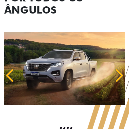
ÂNGULOS
Anterior
Próx