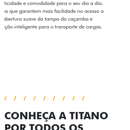
Prepare sua picape para qualquer desafio. O Pack
off-road combina engate de reboque para até 3,5
toneladas, alargadores de para-lamas e overbumper,
oferecendo mais capacidade de reboque, proteção
extra para a carroceria e um visual ainda mais
imponente para enfrentar qualquer terreno com
confiança.
Próximo
Previous
Next
Pack tecnologia
CONHEÇA A TITANO
POR TODOS OS