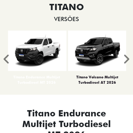
TITANO
VERSÕES
Anterior
P
Titano Endurance Multijet
Titano Volcano Multijet
Turbodiesel MT 2026
Turbodiesel AT 2026
Titano Endurance
Multijet Turbodiesel