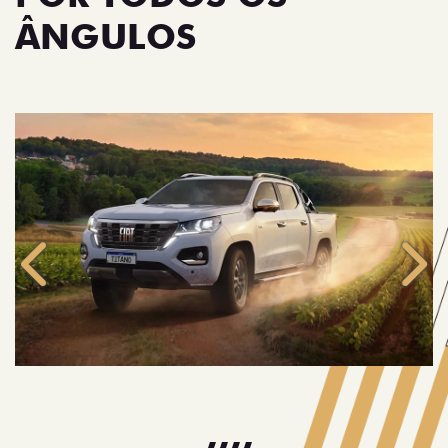
ÂNGULOS
Anterior
Próx