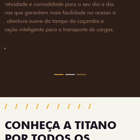
Prepare sua picape para qualquer desafio. O Pack
off-road combina engate de reboque para até 3,5
toneladas, alargadores de para-lamas e overbumper,
oferecendo mais capacidade de reboque, proteção
extra para a carroceria e um visual ainda mais
imponente para enfrentar qualquer terreno com
confiança.
Próximo
Previous
Next
Pack tecnologia
CONHEÇA A TITANO
POR TODOS OS