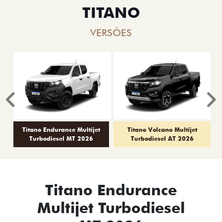
TITANO
VERSÕES
Anterior
P
Titano Endurance Multijet
Titano Volcano Multijet
Turbodiesel MT 2026
Turbodiesel AT 2026
Titano Endurance
Multijet Turbodiesel