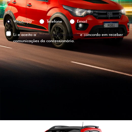
Preferência de contato:
Whatsapp
Telefone
Email
Li e aceito a
Política de Privacidade
e concordo em receber
comunicações da concessionária.
ENTRAR EM CONTATO
VISUALIZE O
VEÍCULO EM
360°