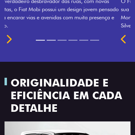
O Fiat Mobi tem sempre uma opção de cor que é a
sua cara. Escolha entre o Preto Vulcano, Vermelho
Montecarlo, Branco Banchisa, Prata Bari e Cinza
Silverstone.
Próximo
Previous
Next
Rodas de liga leve
ORIGINALIDADE E
EFICIÊNCIA EM CADA
DETALHE