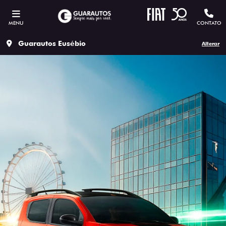
MENU
CONTATO
Guarautos Eusébio
Alterar
ESTOU INTERESSADO
Versão escolhida