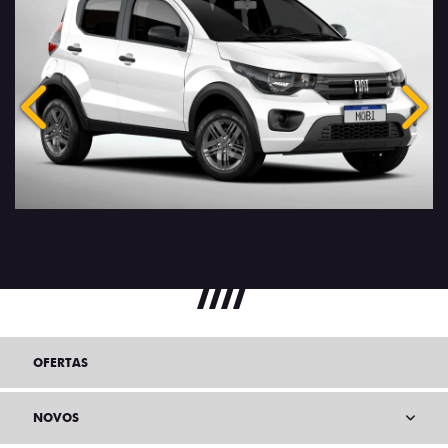
Anterior
Próx
OFERTAS
NOVOS